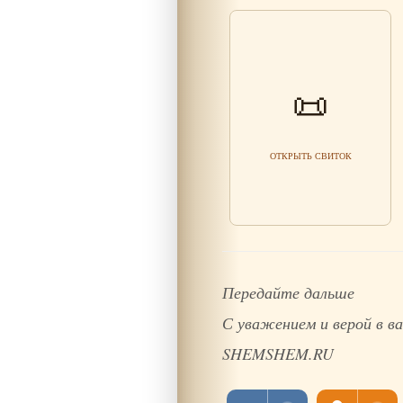
Притча о Городе
📜
Одинаковых Фонарей:
как не потерять свою
индивидуальность
Читать мудрость
ОТКРЫТЬ СВИТОК
Передайте дальше
С уважением и верой в
SHEMSHEM.RU