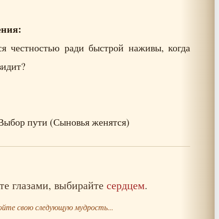
ения:
ся честностью ради быстрой наживы, когда
видит?
Выбор пути (Сыновья женятся)
те глазами, выбирайте
сердцем
.
йте свою следующую мудрость...