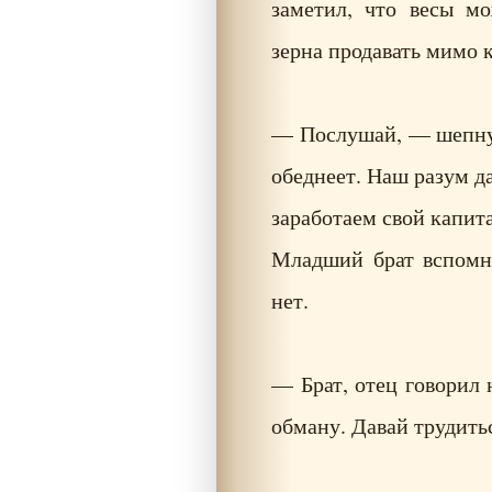
заметил, что весы мо
зерна продавать мимо 
— Послушай, — шепнул
обеднеет. Наш разум д
заработаем свой капит
Младший брат вспомни
нет.
— Брат, отец говорил н
обману. Давай трудитьс