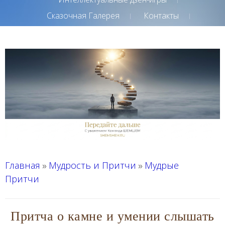
Сказочная Галерея
Контакты
Главная
Мудрость и Притчи
Мудрые
»
»
Притчи
Притча о камне и умении слышать