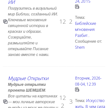
24, 20:15
ИИ
Погрузитесь в визуальный
мир Библии, созданный ИИ.
Тема:
12
2
Ключевые мгновения
Библейские
священной истории в
мгновения:
красках и образах.
Разбит...
Созерцайте,
Сообщение от:
размышляйте и
Shem
открывайте Писание
заново вместе с нами.
Мудрые Открытки
Вторник, 2026-
08-04, 12:39
Мудрые открытки
проекта ШЕМШЕМ
.
12
Все цитаты на картинках
3
Искусство
Тема:
— мои личные авторские
2
жить: В чем сила
выводы из моих же притч и