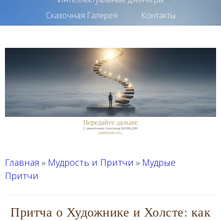
Сказочная Галерея
Контакты
Главная
Мудрость и Притчи
Мудрые
»
»
Притчи
Притча о Художнике и Холсте: как