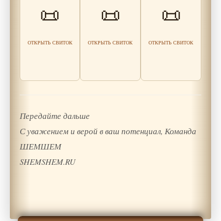
📜
📜
📜
Облаков: как
Струн: как
это признак
перестать жить
услышать
силы, а не
прошлым?
тишину внутри
трусости
себя
Читать
Читать
ОТКРЫТЬ СВИТОК
ОТКРЫТЬ СВИТОК
ОТКРЫТЬ СВИТОК
Читать
мудрость
мудрость
мудрость
Передайте дальше
С уважением и верой в ваш потенциал, Команда
ШЕМШЕМ
SHEMSHEM.RU