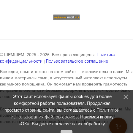
Политика
© ШЕМШЕМ. 2025 - 2026. Все права защищены.
конфиденциальности
Пользовательское соглашение
|
Все идеи, опыт и тексты на этом сайте — исключительно наши. Мы
пишем материалы сами, а искусственный интеллект используем
как умного помощника. Он помогает нам проверять грамотность,
исправлять опечатки и бережно оформлять статьи, чтобы их было
Этот сайт использует файлы cookies для более
легко и приятно читать.
комфортной работы пользователя. Продолжая
Все текстовые материалы сайта ШЕМШЕМ — наши авторские. Мы
Политикой
просмотр страниц сайта, вы соглашаетесь с
приветствуем их копирование, но обязательным условием
использования файлов cookies
. Нажимая кнопку
является размещение прямой ссылки на shemshem.ru
«ОК», Вы даёте согласие на их обработку.
✨