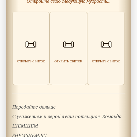
Откройте свою следующую мудрость...
Притча о
Невидимых
Земля и Море: О
Не ввязывайся в
Садах: как
📜
📜
📜
Песке
чужие ловушки
мысли
формируют
реальность
Читать
Читать
мудрость
мудрость
Читать
ОТКРЫТЬ СВИТОК
ОТКРЫТЬ СВИТОК
ОТКРЫТЬ СВИТОК
мудрость
Передайте дальше
С уважением и верой в ваш потенциал, Команда
ШЕМШЕМ
SHEMSHEM.RU