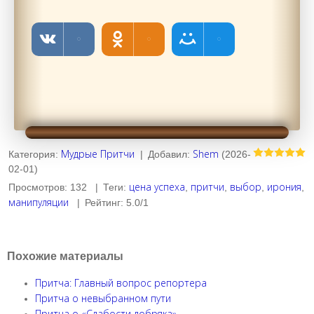
Мудрые Притчи
Shem
Категория
:
|
Добавил
:
(2026-
02-01)
цена успеха
притчи
выбор
ирония
Просмотров
:
132
|
Теги
:
,
,
,
,
манипуляции
|
Рейтинг
:
5.0
/
1
Похожие материалы
Притча: Главный вопрос репортера
Притча о невыбранном пути
Притча о «Слабости добряка»