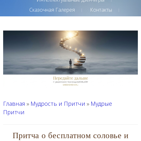
Сказочная Галерея
Контакты
Главная
Мудрость и Притчи
Мудрые
»
»
Притчи
Притча о бесплатном соловье и