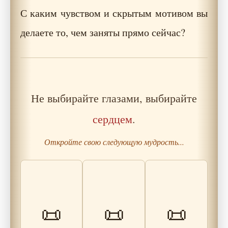
С каким чувством и скрытым мотивом вы
делаете то, чем заняты прямо сейчас?
Не выбирайте глазами, выбирайте
сердцем
.
Откройте свою следующую мудрость...
Почему честный
Притча о
Мудрец и
фидбек — это
📜
📜
📜
«Неудаляемом
Женщина: О
подарок, а не
профиле»
возрасте
критика