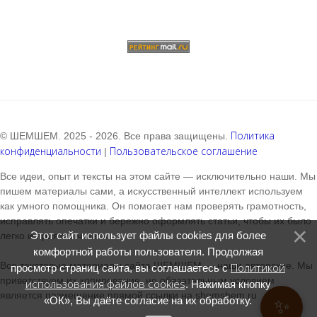
Политика
© ШЕМШЕМ. 2025 - 2026. Все права защищены.
конфиденциальности
Пользовательское соглашение
|
Все идеи, опыт и тексты на этом сайте — исключительно наши. Мы
пишем материалы сами, а искусственный интеллект используем
как умного помощника. Он помогает нам проверять грамотность,
исправлять опечатки и бережно оформлять статьи, чтобы их было
Этот сайт использует файлы cookies для более
легко и приятно читать.
комфортной работы пользователя. Продолжая
Все текстовые материалы сайта ШЕМШЕМ — наши авторские. Мы
Политикой
просмотр страниц сайта, вы соглашаетесь с
приветствуем их копирование, но обязательным условием
использования файлов cookies
. Нажимая кнопку
является размещение прямой ссылки на shemshem.ru
«ОК», Вы даёте согласие на их обработку.
✨