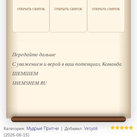
Читать
Читать
Читать
мудрость
мудрость
ОТКРЫТЬ СВИТОК
ОТКРЫТЬ СВИТОК
ОТКРЫТЬ СВИТОК
мудрость
Передайте дальше
С уважением и верой в ваш потенциал, Команда
ШЕМШЕМ
SHEMSHEM.RU
Мудрые Притчи
Vesyoli
Категория
:
|
Добавил
:
(2026-06-15)