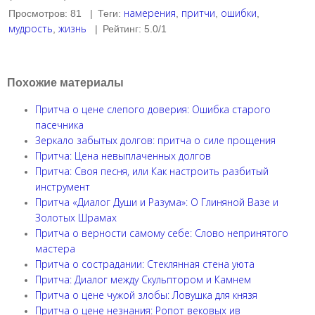
намерения
притчи
ошибки
Просмотров
:
81
|
Теги
:
,
,
,
мудрость
жизнь
,
|
Рейтинг
:
5.0
/
1
Похожие материалы
Притча о цене слепого доверия: Ошибка старого
пасечника
Зеркало забытых долгов: притча о силе прощения
Притча: Цена невыплаченных долгов
Притча: Своя песня, или Как настроить разбитый
инструмент
Притча «Диалог Души и Разума»: О Глиняной Вазе и
Золотых Шрамах
Притча о верности самому себе: Слово непринятого
мастера
Притча о сострадании: Стеклянная стена уюта
Притча: Диалог между Скульптором и Камнем
Притча о цене чужой злобы: Ловушка для князя
Притча о цене незнания: Ропот вековых ив