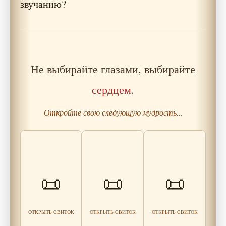
звучанию?
Не выбирайте глазами, выбирайте
сердцем
.
Откройте свою следующую мудрость...
Притча о
Мудрость
Притча о
📜
📜
📜
мастере-
видеть заранее
контроле и реке
стеклодуве
Читать
Читать
Читать
мудрость
мудрость
мудрость
ОТКРЫТЬ СВИТОК
ОТКРЫТЬ СВИТОК
ОТКРЫТЬ СВИТОК