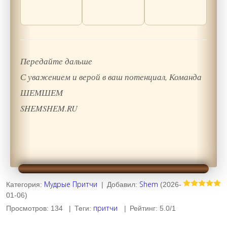
Передайте дальше
С уважением и верой в ваш потенциал, Команда
ШЕМШЕМ
SHEMSHEM.RU
Мудрые Притчи
Shem
Категория
:
|
Добавил
:
(2026-
01-06)
притчи
Просмотров
:
134
|
Теги
:
|
Рейтинг
:
5.0
/
1