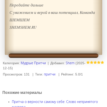
Передайте дальше
С уважением и верой в ваш потенциал, Команда
ШЕМШЕМ
SHEMSHEM.RU
Мудрые Притчи
Shem
Категория
:
|
Добавил
:
(2025-
12-15)
притчи
Просмотров
:
131
|
Теги
:
|
Рейтинг
:
5.0
/
1
Похожие материалы
Притча о верности самому себе: Слово непринятого
мастера