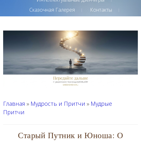
Сказочная Галерея
Контакты
Главная
Мудрость и Притчи
Мудрые
»
»
Притчи
Старый Путник и Юноша: О