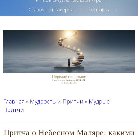
Сказочная Галерея
Контакты
Главная
Мудрость и Притчи
Мудрые
»
»
Притчи
Притча о Небесном Маляре: какими