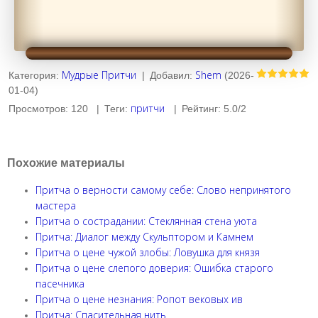
Мудрые Притчи
Shem
Категория
:
|
Добавил
:
(2026-
01-04)
притчи
Просмотров
:
120
|
Теги
:
|
Рейтинг
:
5.0
/
2
Похожие материалы
Притча о верности самому себе: Слово непринятого
мастера
Притча о сострадании: Стеклянная стена уюта
Притча: Диалог между Скульптором и Камнем
Притча о цене чужой злобы: Ловушка для князя
Притча о цене слепого доверия: Ошибка старого
пасечника
Притча о цене незнания: Ропот вековых ив
Притча: Спасительная нить