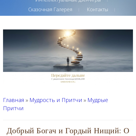
Сказочная Галерея
Контакты
Главная
Мудрость и Притчи
Мудрые
»
»
Притчи
Добрый Богач и Гордый Нищий: О