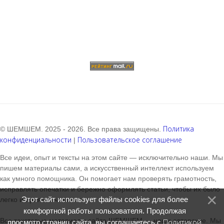
Политика
© ШЕМШЕМ. 2025 - 2026. Все права защищены.
конфиденциальности
Пользовательское соглашение
|
Все идеи, опыт и тексты на этом сайте — исключительно наши. Мы
пишем материалы сами, а искусственный интеллект используем
как умного помощника. Он помогает нам проверять грамотность,
исправлять опечатки и бережно оформлять статьи, чтобы их было
Этот сайт использует файлы cookies для более
легко и приятно читать.
комфортной работы пользователя. Продолжая
Все текстовые материалы сайта ШЕМШЕМ — наши авторские. Мы
Политикой
просмотр страниц сайта, вы соглашаетесь с