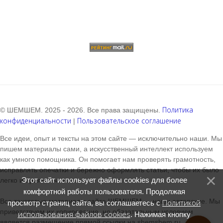
Политика
© ШЕМШЕМ. 2025 - 2026. Все права защищены.
конфиденциальности
Пользовательское соглашение
|
Все идеи, опыт и тексты на этом сайте — исключительно наши. Мы
пишем материалы сами, а искусственный интеллект используем
как умного помощника. Он помогает нам проверять грамотность,
исправлять опечатки и бережно оформлять статьи, чтобы их было
Этот сайт использует файлы cookies для более
легко и приятно читать.
комфортной работы пользователя. Продолжая
Все текстовые материалы сайта ШЕМШЕМ — наши авторские. Мы
Политикой
просмотр страниц сайта, вы соглашаетесь с
приветствуем их копирование, но обязательным условием
использования файлов cookies
. Нажимая кнопку
является размещение прямой ссылки на shemshem.ru