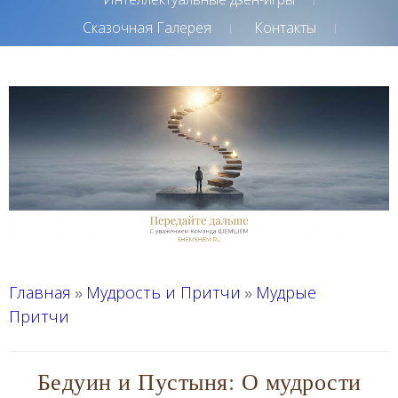
Сказочная Галерея
Контакты
Главная
Мудрость и Притчи
Мудрые
»
»
Притчи
Бедуин и Пустыня: О мудрости