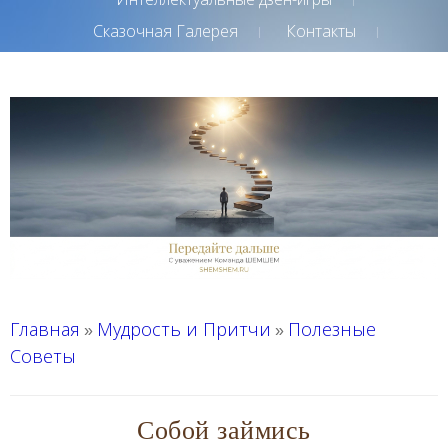
Сказочная Галерея
Контакты
Главная
Мудрость и Притчи
Полезные
»
»
Советы
Собой займись