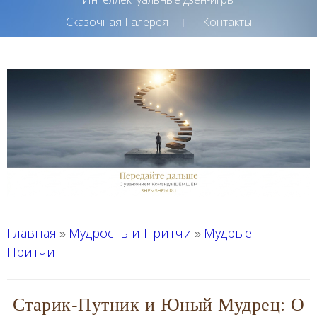
Сказочная Галерея
Контакты
Главная
Мудрость и Притчи
Мудрые
»
»
Притчи
Старик‑Путник и Юный Мудрец: О