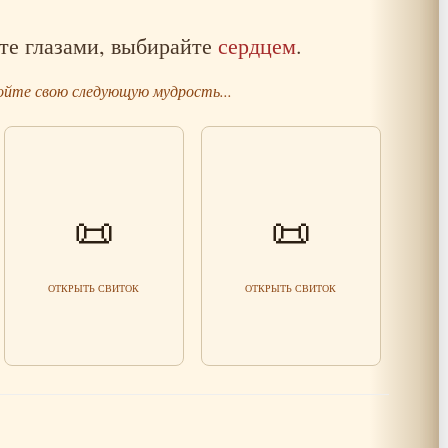
те глазами, выбирайте
сердцем
.
йте свою следующую мудрость...
Современное мышление и
📜
📜
Живые советы из древней
вечные ценности: как
книги
найти баланс
Читать мудрость
Читать мудрость
ОТКРЫТЬ СВИТОК
ОТКРЫТЬ СВИТОК