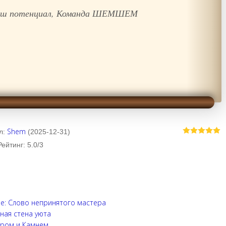
 ваш потенциал, Команда ШЕМШЕМ
Shem
л
:
(2025-12-31)
Рейтинг
:
5.0
/
3
е: Слово непринятого мастера
ная стена уюта
ором и Камнем