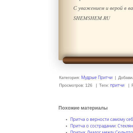
С уважением и верой в
SHEMSHEM.RU
Мудрые Притчи
Категория
:
|
Добави
притчи
Просмотров
:
126
|
Теги
:
|
Похожие материалы
Притча о верности самому себ
Притча о сострадании: Стеклян
Притча: Диалог между Скульпт