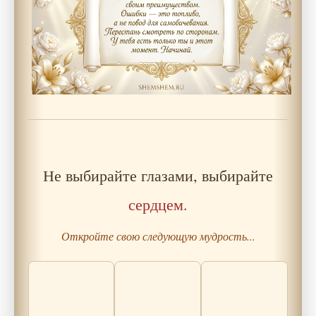
Не выбирайте глазами, выбирайте
сердцем
.
Откройте свою следующую мудрость...
Притча о карте
Как вовремя
Купец и
без маршрута —
остановить