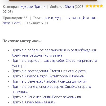
Мудрые Притчи
Shem
Категория
:
|
Добавил
:
(2026-
07-05)
притчи
мудрость
жизнь
Иллюзия
Просмотров
:
83
|
Теги
:
,
,
,
,
реальность
|
Рейтинг
:
5.0
/
1
Похожие материалы
Притча о побеге от реальности и силе пробуждения:
Хранитель бесконечного замка
Притча о верности самому себе: Слово непринятого
мастера
Притча о сострадании: Стеклянная стена уюта
Притча: Диалог между Скульптором и Камнем
Притча о цене чужой злобы: Ловушка для князя
Притча о цене слепого доверия: Ошибка старого
пасечника
Притча о цене незнания: Ропот вековых ив
Притча: Спасительная нить