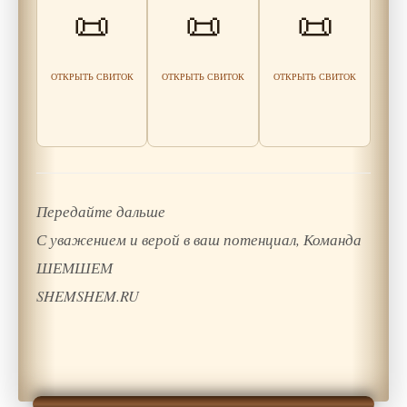
Пустынный
как перестать
📜
📜
📜
конфликт, пока
Отшельник: О
бояться
он не разрушил
нужде
неопределённост
всё
и
Читать
Читать
Читать
ОТКРЫТЬ СВИТОК
ОТКРЫТЬ СВИТОК
ОТКРЫТЬ СВИТОК
мудрость
мудрость
мудрость
Передайте дальше
С уважением и верой в ваш потенциал, Команда
ШЕМШЕМ
SHEMSHEM.RU