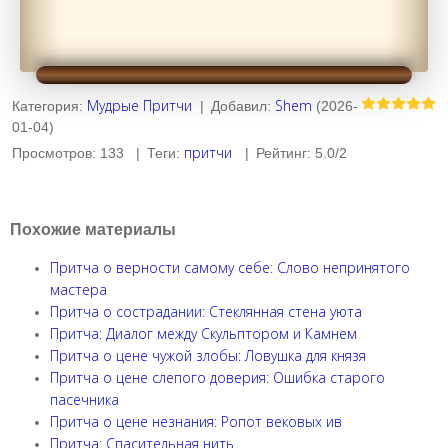
Мудрые Притчи
Shem
Категория
:
|
Добавил
:
(2026-
01-04)
притчи
Просмотров
:
133
|
Теги
:
|
Рейтинг
:
5.0
/
2
Похожие материалы
Притча о верности самому себе: Слово непринятого
мастера
Притча о сострадании: Стеклянная стена уюта
Притча: Диалог между Скульптором и Камнем
Притча о цене чужой злобы: Ловушка для князя
Притча о цене слепого доверия: Ошибка старого
пасечника
Притча о цене незнания: Ропот вековых ив
Притча: Спасительная нить