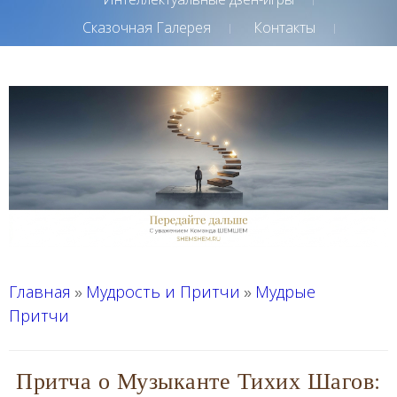
Сказочная Галерея
Контакты
Главная
Мудрость и Притчи
Мудрые
»
»
Притчи
Притча о Музыканте Тихих Шагов: