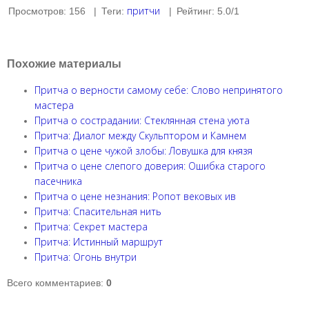
притчи
Просмотров
:
156
|
Теги
:
|
Рейтинг
:
5.0
/
1
Похожие материалы
Притча о верности самому себе: Слово непринятого
мастера
Притча о сострадании: Стеклянная стена уюта
Притча: Диалог между Скульптором и Камнем
Притча о цене чужой злобы: Ловушка для князя
Притча о цене слепого доверия: Ошибка старого
пасечника
Притча о цене незнания: Ропот вековых ив
Притча: Спасительная нить
Притча: Секрет мастера
Притча: Истинный маршрут
Притча: Огонь внутри
Всего комментариев
:
0