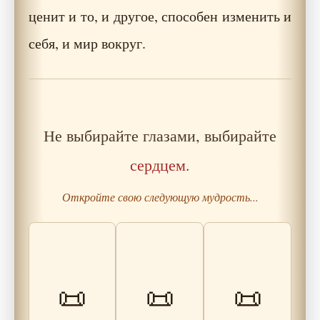
ценит и то, и другое, способен изменить и
себя, и мир вокруг.
Не выбирайте глазами, выбирайте
сердцем
.
Откройте свою следующую мудрость...
Упёртость как
Притча о
ловушка:
человеке и
почему мы
Притча о музыке
📜
📜
📜
сломанной
игнорируем
внутри
лестнице
сигналы тела и
разума
Читать