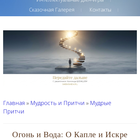
Сказочная Галерея
Контакты
Главная
Мудрость и Притчи
Мудрые
»
»
Притчи
Огонь и Вода: О Капле и Искре