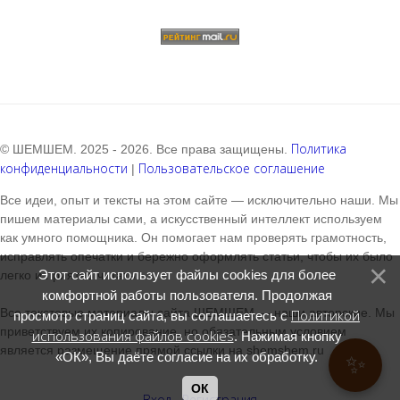
Политика
© ШЕМШЕМ. 2025 - 2026. Все права защищены.
конфиденциальности
Пользовательское соглашение
|
Все идеи, опыт и тексты на этом сайте — исключительно наши. Мы
пишем материалы сами, а искусственный интеллект используем
как умного помощника. Он помогает нам проверять грамотность,
исправлять опечатки и бережно оформлять статьи, чтобы их было
Этот сайт использует файлы cookies для более
легко и приятно читать.
комфортной работы пользователя. Продолжая
Все текстовые материалы сайта ШЕМШЕМ — наши авторские. Мы
Политикой
просмотр страниц сайта, вы соглашаетесь с
приветствуем их копирование, но обязательным условием
использования файлов cookies
. Нажимая кнопку
является размещение прямой ссылки на shemshem.ru
«ОК», Вы даёте согласие на их обработку.
✨
ОК
Вход
Регистрация