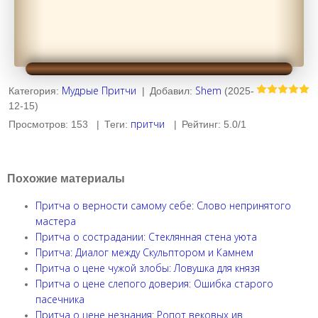
Мудрые Притчи
Shem
Категория
:
|
Добавил
:
(2025-
12-15)
притчи
Просмотров
:
153
|
Теги
:
|
Рейтинг
:
5.0
/
1
Похожие материалы
Притча о верности самому себе: Слово непринятого
мастера
Притча о сострадании: Стеклянная стена уюта
Притча: Диалог между Скульптором и Камнем
Притча о цене чужой злобы: Ловушка для князя
Притча о цене слепого доверия: Ошибка старого
пасечника
Притча о цене незнания: Ропот вековых ив