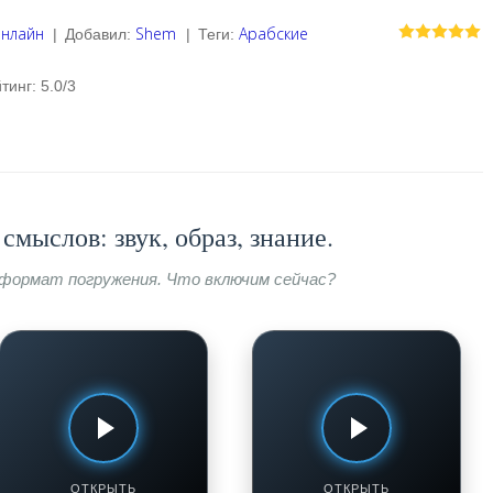
онлайн
Shem
Арабские
|
Добавил
:
|
Теги
:
тинг
:
5.0
/
3
смыслов: звук, образ, знание.
формат погружения. Что включим сейчас?
ШОУ «БИТВА ШЕФОВ»
ТАДЖИКСКИЕ РАДИОСТАНЦИИ
ОНЛАЙН
Битва шефов, 5 сезон, 2
Kand FM Tajikistan
выпуск
Смотреть / Слушать
Смотреть / Слушать
ОТКРЫТЬ
ОТКРЫТЬ