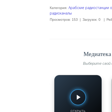
Арабские радиостанции 
Категория
:
радиоканалы
Просмотров
:
153
|
Загрузок
:
0
|
Рей
Медиатека 
Выберите свой 
КУХНЯ С АКЦЕНТОМ:
ГАСТРОНОМИЧЕСКИЕ ТРАДИЦИИ
Аджика настоящая
мегрельская!
Смотреть / Слушать
ОТКРЫТЬ