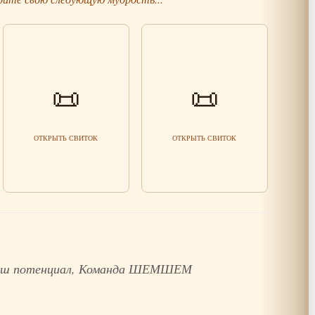
📜
📜
Огонь и Вода: О Паре
Притча о двух дорогах
Читать мудрость
Читать мудрость
ОТКРЫТЬ СВИТОК
ОТКРЫТЬ СВИТОК
 ваш потенциал, Команда ШЕМШЕМ