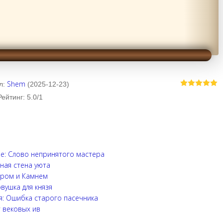
Shem
л
:
(2025-12-23)
Рейтинг
:
5.0
/
1
е: Слово непринятого мастера
ная стена уюта
ором и Камнем
вушка для князя
я: Ошибка старого пасечника
т вековых ив