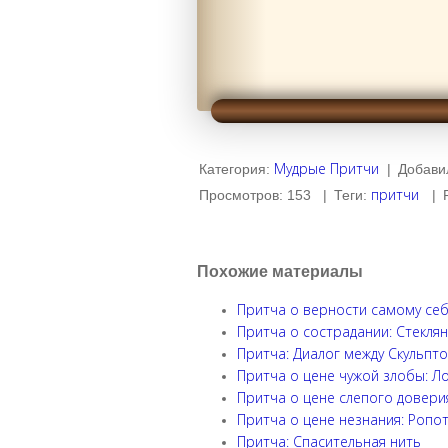
Мудрые Притчи
Категория
:
|
Добави
притчи
Просмотров
:
153
|
Теги
:
|
Похожие материалы
Притча о верности самому себ
Притча о сострадании: Стеклян
Притча: Диалог между Скульпт
Притча о цене чужой злобы: Ло
Притча о цене слепого довери
Притча о цене незнания: Ропо
Притча: Спасительная нить