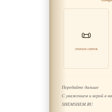
Не гоняйся за чужим
📜
богатством и будь
внимателен к обещаниям
Читать мудрость
ОТКРЫТЬ СВИТОК
Передайте дальше
С уважением и верой в
SHEMSHEM.RU