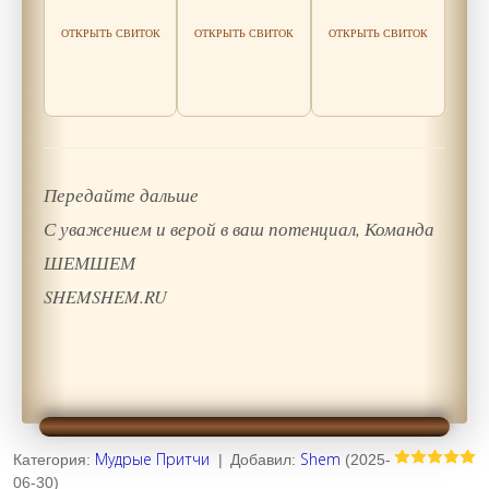
Читать
Читать
мудрость
Читать
ОТКРЫТЬ СВИТОК
ОТКРЫТЬ СВИТОК
ОТКРЫТЬ СВИТОК
мудрость
мудрость
Передайте дальше
С уважением и верой в ваш потенциал, Команда
ШЕМШЕМ
SHEMSHEM.RU
Мудрые Притчи
Shem
Категория
:
|
Добавил
:
(2025-
06-30)