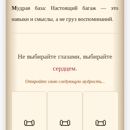
М
удрая база: Настоящий багаж — это
навыки и смыслы, а не груз воспоминаний.
Не выбирайте глазами, выбирайте
сердцем
.
Откройте свою следующую мудрость...
Притча об офисе
Притча о
без стен — где
Старый Путник
внутреннем
заканчивается
📜
📜
📜
и Юноша: О
голосе и двух
работа и
выборе
отражениях
начинается
жизнь