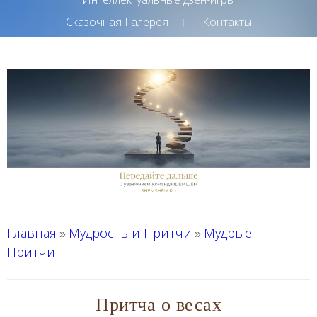
Сказочная Галерея
Контакты
Главная
Мудрость и Притчи
Мудрые
»
»
Притчи
Притча о весах