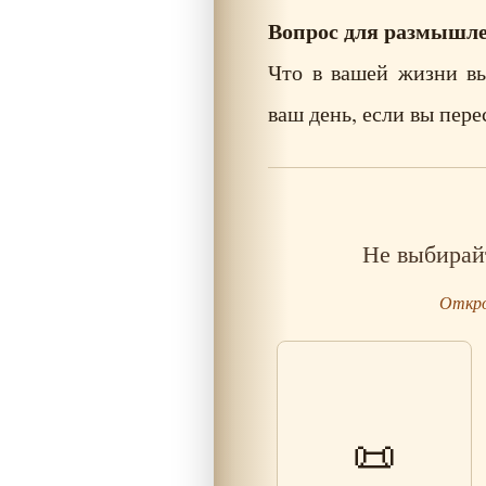
Вопрос для размышл
Что в вашей жизни вы
ваш день, если вы пере
Не выбирай
Откро
Притча о Невидимом
📜
Клее: на чем на самом
деле держится семья