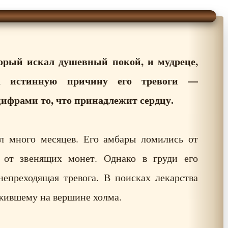
орый искал душевный покой, и мудреце,
а истинную причину его тревоги —
ифрами то, что принадлежит сердцу.
л много месяцев. Его амбары ломились от
от звенящих монет. Однако в груди его
непреходящая тревога. В поисках лекарства
жившему на вершине холма.