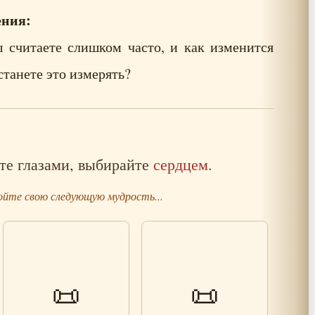
ения:
 считаете слишком часто, и как изменится
станете это измерять?
те глазами, выбирайте
сердцем
.
йте свою следующую мудрость...
📜
📜
Притча о запутанном узле
Советы по построению
и простом решении
отношений с людьми