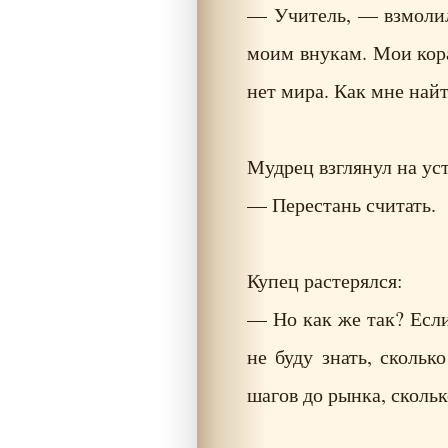
— Учитель, — взмолил
моим внукам. Мои кора
нет мира. Как мне най
Мудрец взглянул на уст
— Перестань считать.
Купец растерялся:
— Но как же так? Если
не буду знать, скольк
шагов до рынка, скольк