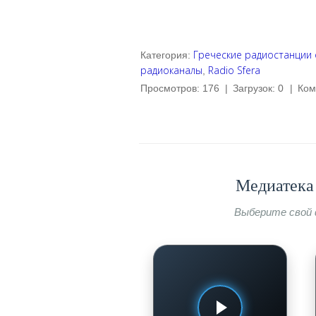
Греческие радиостанции
Категория
:
радиоканалы
Radio Sfera
,
Просмотров
:
176
|
Загрузок
:
0
|
Ком
Медиатека 
Выберите свой 
ЖИВАЯ ЕДА: НАУКА О ПИТАНИИ
Сырный хлеб:
эксперимент со вкусом