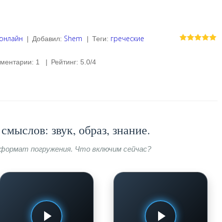
 онлайн
Shem
греческие
|
Добавил
:
|
Теги
:
ментарии
:
1
|
Рейтинг
:
5.0
/
4
смыслов: звук, образ, знание.
формат погружения. Что включим сейчас?
МУЗЫКАЛЬНЫЕ РАДИОСТАНЦИИ
МУЗЫКАЛЬНЫЕ ПОДБОРКИ И
СБОРНИКИ
Радио Джем FM -
Музыка - Лучшая новая
музыка, которая