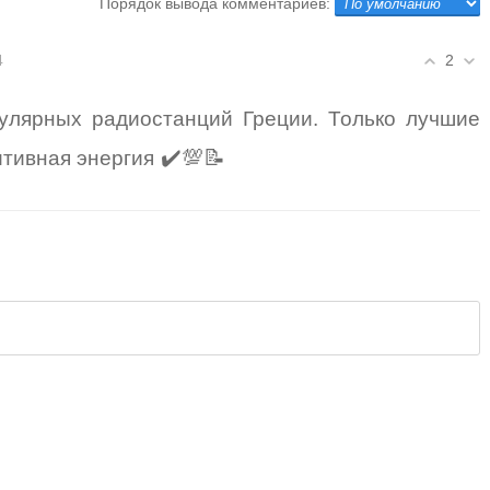
Порядок вывода комментариев:
2
4
улярных радиостанций Греции. Только лучшие
✔️💯📝
итивная энергия