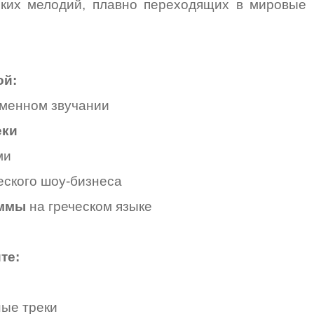
ских мелодий, плавно переходящих в мировые
ой:
менном звучании
еки
ми
еского шоу-бизнеса
аммы
на греческом языке
те:
ые треки