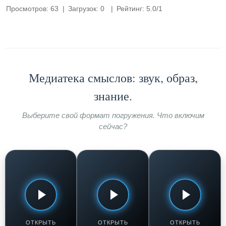
Просмотров
:
63
|
Загрузок
:
0
|
Рейтинг
:
5.0
/
1
Медиатека смыслов: звук, образ,
знание.
Выберите свой формат погружения. Что включим
сейчас?
КУЛИНАРНАЯ
КУХНЯ С АКЦЕНТОМ:
МУЗЫКАЛЬНЫЕ
МАСТЕРСКАЯ:
ГАСТРОНОМИЧЕСКИЕ
ПОДБОРКИ И
ТЕХНИКИ И РЕЦЕПТЫ
ТРАДИЦИИ
СБОРНИКИ
Суперская
Салат из
Грузинские
картошка в
жареных
песни 80-90-х
духовке
баклажан
Смотреть /
ОТКРЫТЬ
ОТКРЫТЬ
ОТКРЫТЬ
Смотреть /
Смотреть /