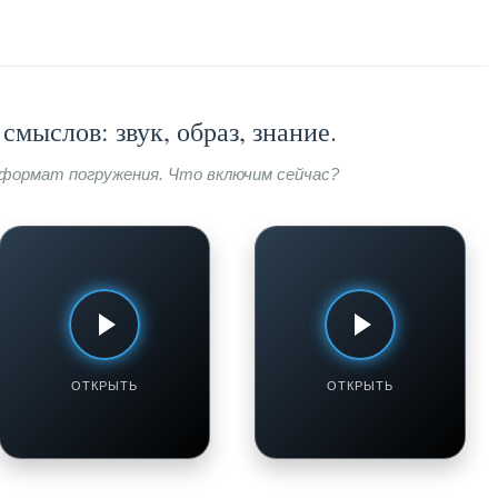
смыслов: звук, образ, знание.
формат погружения. Что включим сейчас?
КУЛИНАРНАЯ МАСТЕРСКАЯ:
АРМЯНСКАЯ КУХНЯ:
ТЕХНИКИ И РЕЦЕПТЫ
ФИЛОСОФИЯ ВКУСА С ГАЯНЕ
БРЕИОВОЙ
Как приготовить
Бохча. Салат из
сливочную пасту с
красной фасоли с
грибами. Cливочный
курицей
соус
ОТКРЫТЬ
ОТКРЫТЬ
Смотреть / Слушать
Смотреть / Слушать