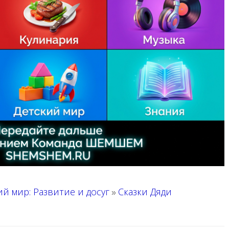
ий мир: Развитие и досуг
Сказки Дяди
»