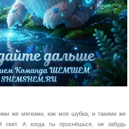
кими же мягкими, как моя шубка, и такими же
 свет. А когда ты проснёшься, не забудь