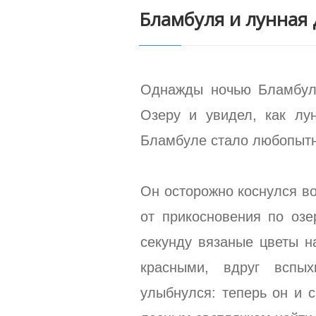
Бламбуля и лунная
Однажды ночью Бламбул
Озеру и увидел, как лу
Бламбуле стало любопытно
Он осторожно коснулся во
от прикосновения по озе
секунду вязаные цветы н
красными, вдруг вспы
улыбнулся: теперь он и 