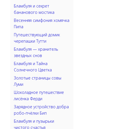
Бламбуля и секрет
бананового мостика
Весенняя симфония хомячка
Пипа
Путешествующий домик
черепашки Тутти
Бламбуля — хранитель
звездных снов
Бламбуля и Тайна
Солнечного Цветка
Золотые страницы совы
Луми
Шоколадное путешествие
лисёнка Ферди
Зарядное устройство добра
робо-пчёлки Бип
Бламбуля и пузырьки
чистого счастья