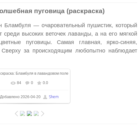
олшебная пуговица (раскраска)
ён Бламбуля — очаровательный пушистик, который
ит среди высоких веточек лаванды, а на его мягкой
цветные пуговицы. Самая главная, ярко-синяя,
. Сверху за происходящим любопытно наблюдает
84
0
0.0
В реальном размере
1024x1024
/
Shem
Добавлено
2026-04-20
657.5Kb