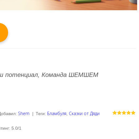
ваш потенциал, Команда ШЕМШЕМ
Shem
Бламбуля
Сказки от Дяди
Добавил
:
|
Теги
:
,
тинг
:
5.0
/
1