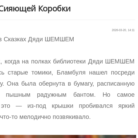
 Сияющей Коробки
2026-03-20, 14:11
в Сказках Дяди ШЕМШЕМ
к, когда на полках библиотеки Дяди ШЕМШЕМ
сь старые томики, Бламбуля нашел посреди
у. Она была обернута в бумагу, расписанную
на пышным радужным бантом. Но самое
 это — из-под крышки пробивался яркий
 что-то мелодично позвякивало.