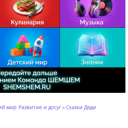
ий мир: Развитие и досуг
Сказки Дяди
»