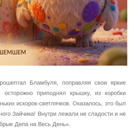
рошептал Бламбуля, поправляя свои яркие
н осторожно приподнял крышку, из коробки
ьких искорок-светлячков. Оказалось, это был
ного Зайчика! Внутри лежали не сладости и не
брые Дела на Весь День».