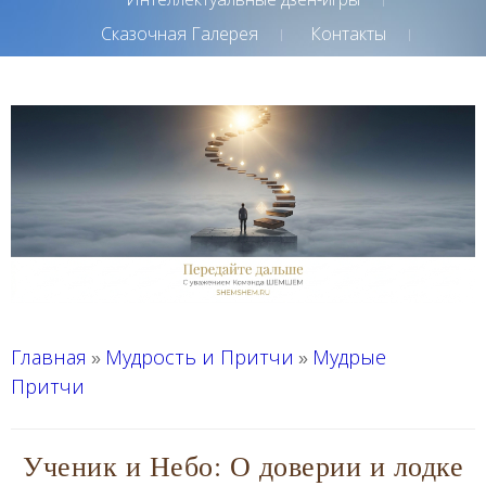
Сказочная Галерея
Контакты
Главная
Мудрость и Притчи
Мудрые
»
»
Притчи
Ученик и Небо: О доверии и лодке