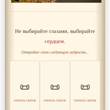
Не выбирайте глазами, выбирайте
сердцем
.
Откройте свою следующую мудрость...
Притча о
Путешественник
Земля и Небо: О
терпении и
и Хозяин
📜
📜
📜
корнях и
быстром
Караван-сарая:
вышине
результате
О Счастье
Читать
Читать
Читать
мудрость
ОТКРЫТЬ СВИТОК
ОТКРЫТЬ СВИТОК
ОТКРЫТЬ СВИТОК
мудрость
мудрость