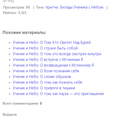
07-01)
притчи
Беседы Ученика с Небом
Просмотров
:
86
|
Теги
:
,
|
Рейтинг
:
5.0
/
1
Похожие материалы
Ученик и Небо: О Том, Кто Светит Над Бурей
Ученик и Небо: О страхе быть собой
Ученик и Небо: О том, кто всегда смотрел изнутри
Ученик и Небо: О встрече с Истинным Я
Ученик и Небо: О возвращении к Истинному Я
Ученик и Небо: О боли познания себя
Ученик и Небо: О сломе образов
Ученик и Небо: О том, как познать себя
Ученик и Небо: О тревоге в тишине
Ученик и Небо: О том, как пауза — это приглашение
Всего комментариев
:
0
Войдите: