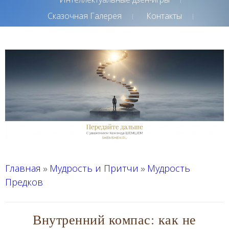
Сказочная Галерея
Контакты
Главная
Мудрость и Притчи
Мудрость
»
»
Предков
Внутренний компас: как не