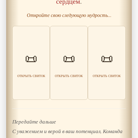
сердцем
.
Откройте свою следующую мудрость...
Синдром
отложенной
Притча о
жизни:
Притча о
📜
📜
📜
«Сенсоре
симптомы,
зеркале
усталости»
причины и как
начать жить
Читать
сейчас
Читать
мудрость
мудрость
ОТКРЫТЬ СВИТОК
ОТКРЫТЬ СВИТОК
ОТКРЫТЬ СВИТОК
Читать
мудрость
Передайте дальше
С уважением и верой в ваш потенциал, Команда