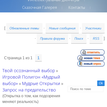
Сказочная Галерея
Контакты
[
·
·
Обновленные темы
Новые сообщения
Участники
·
·
·
]
Правила форума
Поиск
RSS
1
Страница
1
из
1
Твой осознанный выбор
»
Игровой Полигон «Мудрый
выбор»
Мудрые Открытки
»
»
Запрос на предательство
(Открытка о том, как подозрения
меняют реальность)