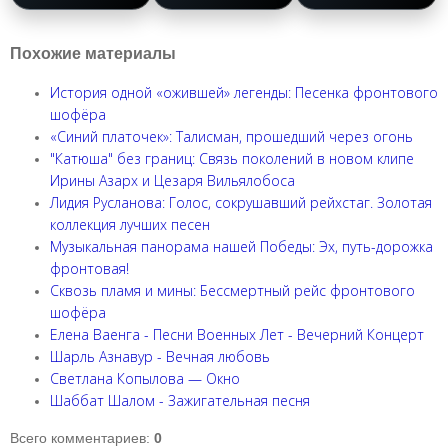
Похожие материалы
История одной «ожившей» легенды: Песенка фронтового
шофёра
«Синий платочек»: Талисман, прошедший через огонь
"Катюша" без границ: Связь поколений в новом клипе
Ирины Азарх и Цезаря Вильялобоса
Лидия Русланова: Голос, сокрушавший рейхстаг. Золотая
коллекция лучших песен
Музыкальная панорама нашей Победы: Эх, путь-дорожка
фронтовая!
Сквозь пламя и мины: Бессмертный рейс фронтового
шофёра
Елена Ваенга - Песни Военных Лет - Вечерний Концерт
Шарль Азнавур - Вечная любовь
Светлана Копылова — Окно
Шаббат Шалом - Зажигательная песня
Всего комментариев
:
0