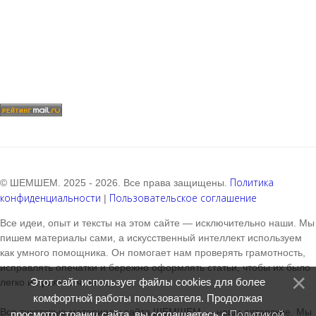
Политика
© ШЕМШЕМ. 2025 - 2026. Все права защищены.
конфиденциальности
Пользовательское соглашение
|
Все идеи, опыт и тексты на этом сайте — исключительно наши. Мы
пишем материалы сами, а искусственный интеллект используем
как умного помощника. Он помогает нам проверять грамотность,
исправлять опечатки и бережно оформлять статьи, чтобы их было
Этот сайт использует файлы cookies для более
легко и приятно читать.
комфортной работы пользователя. Продолжая
Все текстовые материалы сайта ШЕМШЕМ — наши авторские. Мы
Политикой
просмотр страниц сайта, вы соглашаетесь с