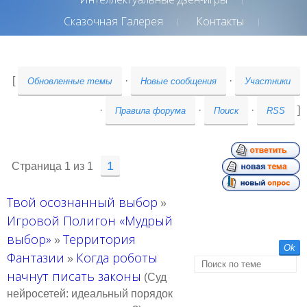
Сказочная Галерея
Контакты
[
·
·
Обновленные темы
Новые сообщения
Участники
·
·
·
]
Правила форума
Поиск
RSS
1
Страница
1
из
1
Твой осознанный выбор
»
Игровой Полигон «Мудрый
выбор»
Территория
»
Фантазии
Когда роботы
»
начнут писать законы
(Суд
нейросетей: идеальный порядок