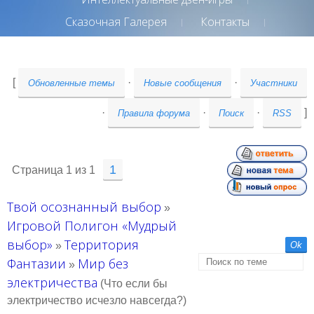
Сказочная Галерея
Контакты
[
·
·
Обновленные темы
Новые сообщения
Участники
·
·
·
]
Правила форума
Поиск
RSS
1
Страница
1
из
1
Твой осознанный выбор
»
Игровой Полигон «Мудрый
выбор»
Территория
»
Фантазии
Мир без
»
электричества
(Что если бы
электричество исчезло навсегда?)