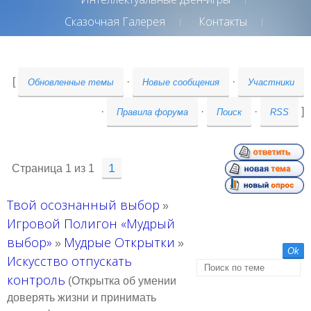
Сказочная Галерея
Контакты
[
·
·
Обновленные темы
Новые сообщения
Участники
·
·
·
]
Правила форума
Поиск
RSS
1
Страница
1
из
1
Твой осознанный выбор
»
Игровой Полигон «Мудрый
выбор»
Мудрые Открытки
»
»
Искусство отпускать
контроль
(Открытка об умении
доверять жизни и принимать