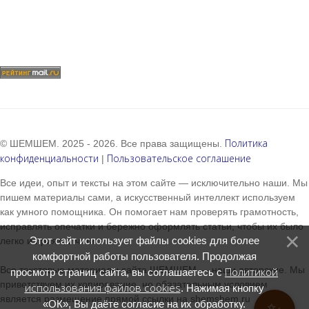
Политика
© ШЕМШЕМ. 2025 - 2026. Все права защищены.
конфиденциальности
Пользовательское соглашение
|
Все идеи, опыт и тексты на этом сайте — исключительно наши. Мы
пишем материалы сами, а искусственный интеллект используем
как умного помощника. Он помогает нам проверять грамотность,
исправлять опечатки и бережно оформлять статьи, чтобы их было
Этот сайт использует файлы cookies для более
легко и приятно читать.
комфортной работы пользователя. Продолжая
Все текстовые материалы сайта ШЕМШЕМ — наши авторские. Мы
Политикой
просмотр страниц сайта, вы соглашаетесь с
приветствуем их копирование, но обязательным условием
использования файлов cookies
. Нажимая кнопку
является размещение прямой ссылки на shemshem.ru
«ОК», Вы даёте согласие на их обработку.