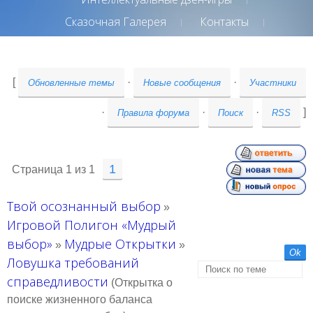
Сказочная Галерея
Контакты
[
·
·
Обновленные темы
Новые сообщения
Участники
·
·
·
]
Правила форума
Поиск
RSS
1
Страница
1
из
1
Твой осознанный выбор
»
Игровой Полигон «Мудрый
выбор»
Мудрые Открытки
»
»
Ловушка требований
справедливости
(Открытка о
поиске жизненного баланса