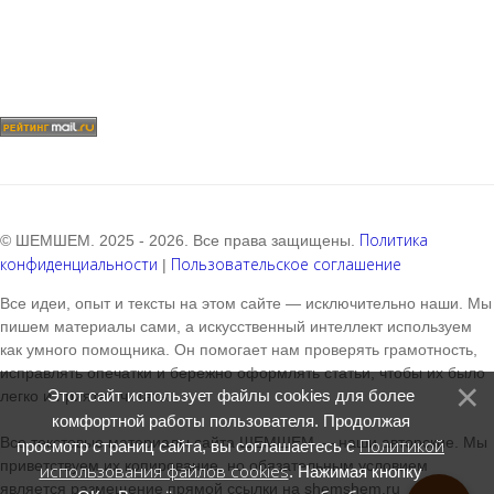
Политика
© ШЕМШЕМ. 2025 - 2026. Все права защищены.
конфиденциальности
Пользовательское соглашение
|
Все идеи, опыт и тексты на этом сайте — исключительно наши. Мы
пишем материалы сами, а искусственный интеллект используем
как умного помощника. Он помогает нам проверять грамотность,
исправлять опечатки и бережно оформлять статьи, чтобы их было
Этот сайт использует файлы cookies для более
легко и приятно читать.
комфортной работы пользователя. Продолжая
Все текстовые материалы сайта ШЕМШЕМ — наши авторские. Мы
Политикой
просмотр страниц сайта, вы соглашаетесь с
приветствуем их копирование, но обязательным условием
использования файлов cookies
. Нажимая кнопку
является размещение прямой ссылки на shemshem.ru