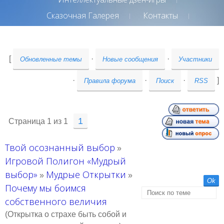
Сказочная Галерея
Контакты
[
·
·
Обновленные темы
Новые сообщения
Участники
·
·
·
]
Правила форума
Поиск
RSS
1
Страница
1
из
1
Твой осознанный выбор
»
Игровой Полигон «Мудрый
выбор»
Мудрые Открытки
»
»
Почему мы боимся
собственного величия
(Открытка о страхе быть собой и