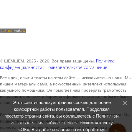
Политика
© ШЕМШЕМ. 2025 - 2026. Все права защищены.
конфиденциальности
Пользовательское соглашение
|
Все идеи, опыт и тексты на этом сайте — исключительно наши. Мы
пишем материалы сами, а искусственный интеллект используем
как умного помощника. Он помогает нам проверять грамотность,
исправлять опечатки и бережно оформлять статьи, чтобы их было
Этот сайт использует файлы cookies для более
легко и приятно читать.
комфортной работы пользователя. Продолжая
Все текстовые материалы сайта ШЕМШЕМ — наши авторские. Мы
Политикой
просмотр страниц сайта, вы соглашаетесь с
приветствуем их копирование, но обязательным условием
использования файлов cookies
. Нажимая кнопку
является размещение прямой ссылки на shemshem.ru
«ОК», Вы даёте согласие на их обработку.