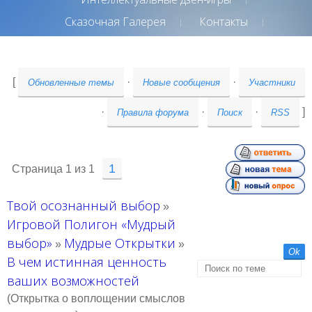
Сказочная Галерея
Контакты
[
·
·
Обновленные темы
Новые сообщения
Участники
·
·
·
]
Правила форума
Поиск
RSS
1
Страница
1
из
1
Твой осознанный выбор
»
Игровой Полигон «Мудрый
выбор»
Мудрые Открытки
»
»
В чем истинная ценность
ваших возможностей
(Открытка о воплощении смыслов