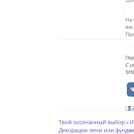
На 
вас
При
Пер
С у
SH
Твой осознанный выбор
И
»
Декорации лени или фундам