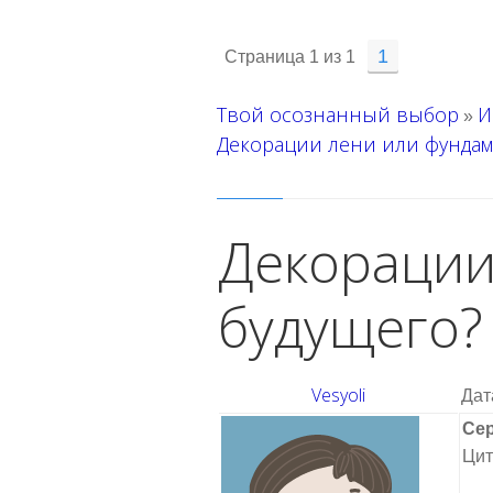
1
Страница
1
из
1
Твой осознанный выбор
И
»
Декорации лени или фундам
Декорации
будущего?
Vesyoli
Дат
Сер
Цит