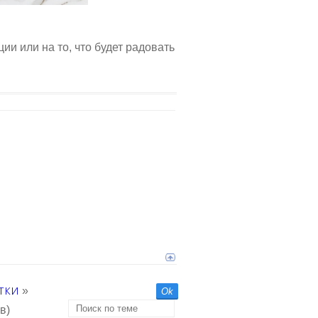
ии или на то, что будет радовать
тки
»
в)