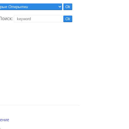
Поиск:
шение