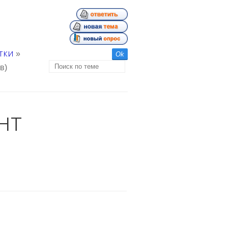
тки
»
в)
нт