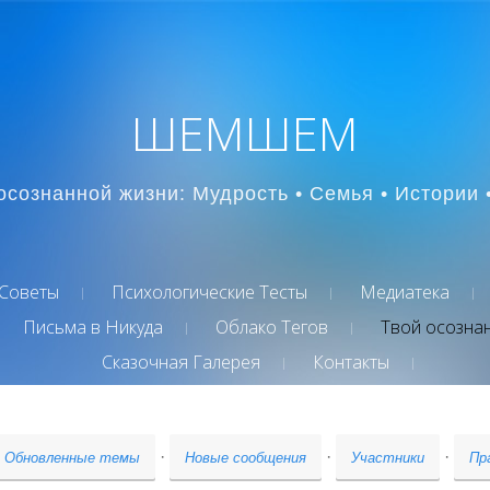
ШЕМШЕМ
осознанной жизни: Мудрость • Семья • Истории 
Советы
Психологические Тесты
Медиатека
Письма в Никуда
Облако Тегов
Твой осозна
Сказочная Галерея
Контакты
·
·
·
Обновленные темы
Новые сообщения
Участники
Пр