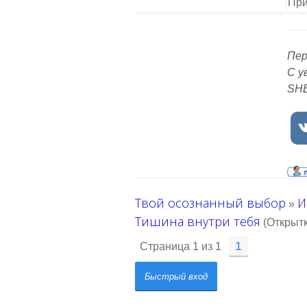
При
Пер
С у
SH
Твой осознанный выбор
И
»
Тишина внутри тебя
(Открытк
1
Страница
1
из
1