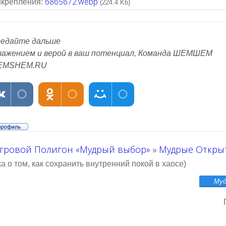
6865672.webp
крепления:
(224.4 Kb)
едайте дальше
важением и верой в ваш потенциал, Команда ШЕМШЕМ
EMSHEM.RU
гровой Полигон «Мудрый выбор»
Мудрые Откры
»
а о том, как сохранить внутренний покой в хаосе)