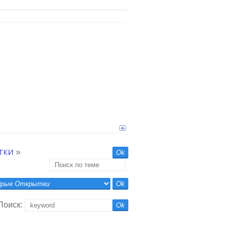
тки
»
Поиск: