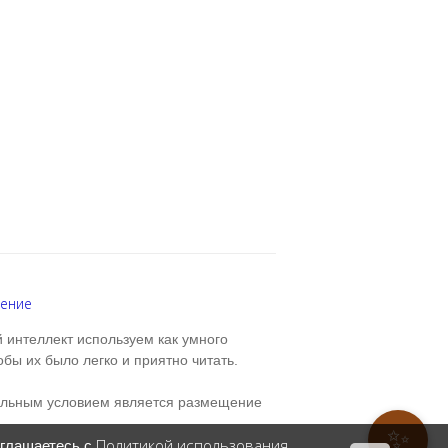
шение
 интеллект используем как умного
бы их было легко и приятно читать.
ельным условием является размещение
✨
Политикой использования
оглашаетесь с