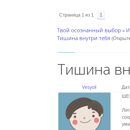
1
Страница
1
из
1
Твой осознанный выбор
И
»
Тишина внутри тебя
(Открытк
Тишина вн
Vesyoli
Дат
ШЕМ
Лег
сох
ума