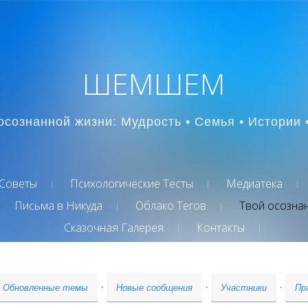
ШЕМШЕМ
осознанной жизни: Мудрость • Семья • Истории 
Советы
Психологические Тесты
Медиатека
Письма в Никуда
Облако Тегов
Твой осозна
Сказочная Галерея
Контакты
·
·
·
Обновленные темы
Новые сообщения
Участники
Пр