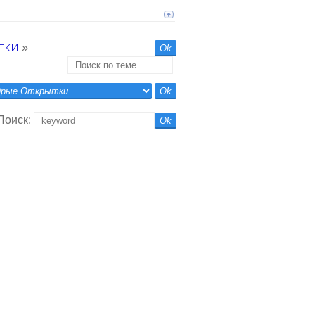
тки
»
Поиск: