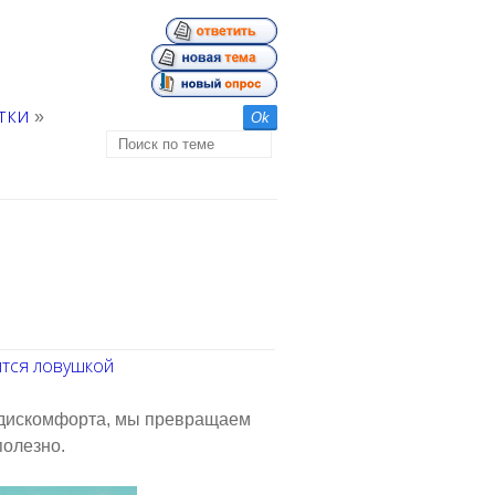
тки
»
ится ловушкой
и дискомфорта, мы превращаем
полезно.