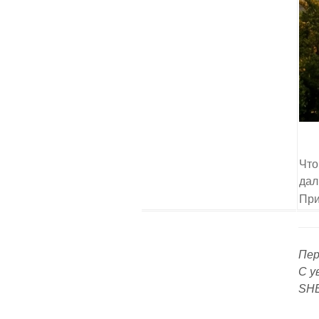
Что
да
При
Пер
С у
SH