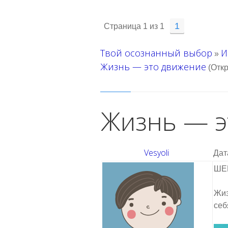
1
Страница
1
из
1
Твой осознанный выбор
И
»
Жизнь — это движение
(Отк
Жизнь — э
Vesyoli
Дат
ШЕМ
Жиз
себ