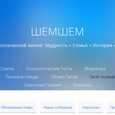
ШЕМШЕМ
осознанной жизни: Мудрость • Семья • Истории 
Советы
Психологические Тесты
Медиатека
Письма в Никуда
Облако Тегов
Твой осозна
Сказочная Галерея
Контакты
·
·
·
Обновленные темы
Новые сообщения
Участники
Пр