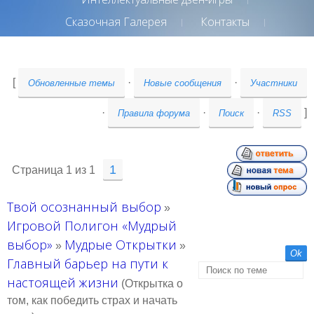
Сказочная Галерея
Контакты
[
·
·
Обновленные темы
Новые сообщения
Участники
·
·
·
]
Правила форума
Поиск
RSS
1
Страница
1
из
1
Твой осознанный выбор
»
Игровой Полигон «Мудрый
выбор»
Мудрые Открытки
»
»
Главный барьер на пути к
настоящей жизни
(Открытка о
том, как победить страх и начать