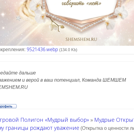
9521436.webp
крепления:
(134.0 Kb)
едайте дальше
важением и верой в ваш потенциал, Команда ШЕМШЕМ
EMSHEM.RU
гровой Полигон «Мудрый выбор»
Мудрые Откры
»
ему границы рождают уважение
(Открытка о ценности 