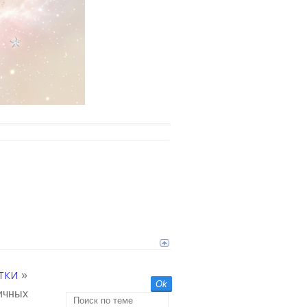
тки
»
личных