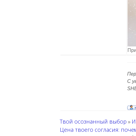
При
Пер
С у
SH
Твой осознанный выбор
И
»
Цена твоего согласия: поч