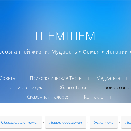
ШЕМШЕМ
осознанной жизни: Мудрость • Семья • Истории 
Советы
Психологические Тесты
Медиатека
Письма в Никуда
Облако Тегов
Твой осозна
Сказочная Галерея
Контакты
·
·
·
Обновленные темы
Новые сообщения
Участники
Пр