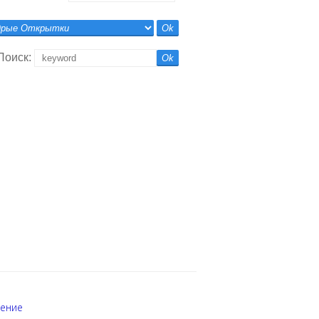
Поиск:
шение