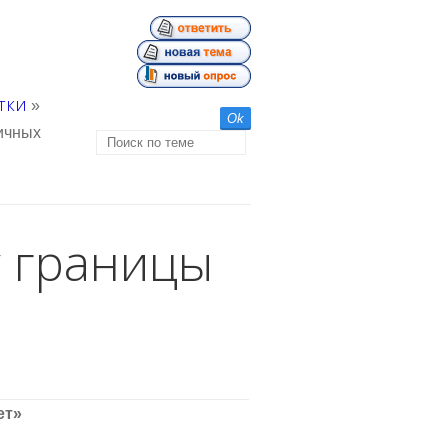
тки
»
личных
у границы
ет»