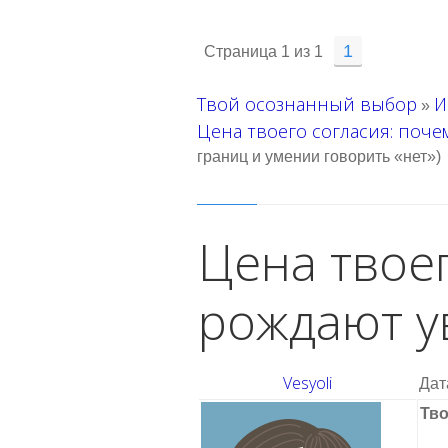
1
Страница
1
из
1
Твой осознанный выбор
И
»
Цена твоего согласия: поч
границ и умении говорить «нет»)
Цена твое
рождают у
Vesyoli
Дат
Тво