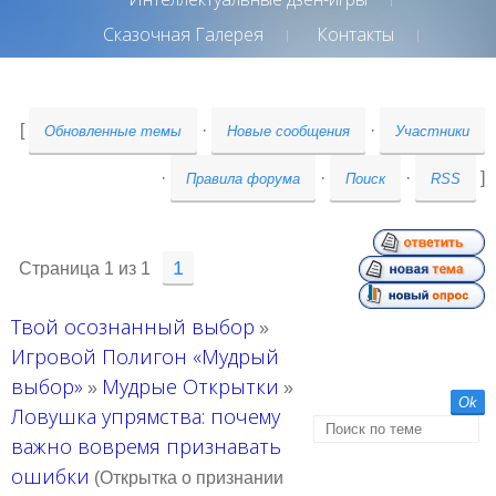
Сказочная Галерея
Контакты
[
·
·
Обновленные темы
Новые сообщения
Участники
·
·
·
]
Правила форума
Поиск
RSS
1
Страница
1
из
1
Твой осознанный выбор
»
Игровой Полигон «Мудрый
выбор»
Мудрые Открытки
»
»
Ловушка упрямства: почему
важно вовремя признавать
ошибки
(Открытка о признании