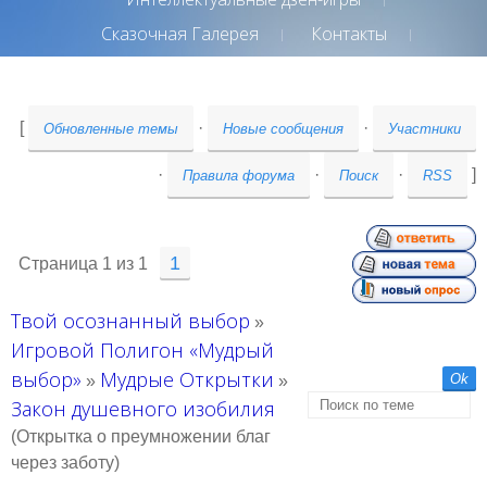
Сказочная Галерея
Контакты
[
·
·
Обновленные темы
Новые сообщения
Участники
·
·
·
]
Правила форума
Поиск
RSS
1
Страница
1
из
1
Твой осознанный выбор
»
Игровой Полигон «Мудрый
выбор»
Мудрые Открытки
»
»
Закон душевного изобилия
(Открытка о преумножении благ
через заботу)