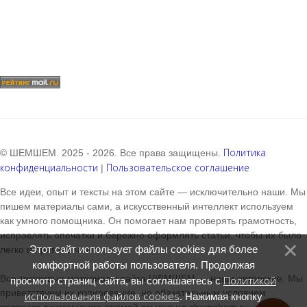
Политика
© ШЕМШЕМ. 2025 - 2026. Все права защищены.
конфиденциальности
Пользовательское соглашение
|
Все идеи, опыт и тексты на этом сайте — исключительно наши. Мы
пишем материалы сами, а искусственный интеллект используем
как умного помощника. Он помогает нам проверять грамотность,
исправлять опечатки и бережно оформлять статьи, чтобы их было
Этот сайт использует файлы cookies для более
легко и приятно читать.
комфортной работы пользователя. Продолжая
Все текстовые материалы сайта ШЕМШЕМ — наши авторские. Мы
Политикой
просмотр страниц сайта, вы соглашаетесь с
приветствуем их копирование, но обязательным условием
использования файлов cookies
. Нажимая кнопку