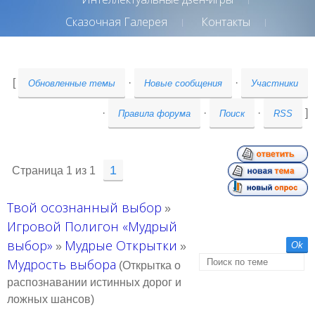
Сказочная Галерея
Контакты
[
·
·
Обновленные темы
Новые сообщения
Участники
·
·
·
]
Правила форума
Поиск
RSS
1
Страница
1
из
1
Твой осознанный выбор
»
Игровой Полигон «Мудрый
выбор»
Мудрые Открытки
»
»
Мудрость выбора
(Открытка о
распознавании истинных дорог и
ложных шансов)