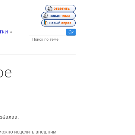
тки
»
ое
зобилии.
зможно исцелить внешним