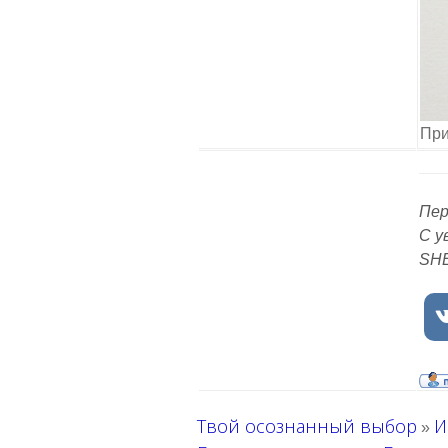
При
Пер
С у
SH
Твой осознанный выбор
И
»