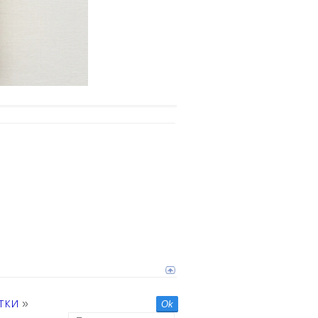
тки
»