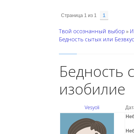
1
Страница
1
из
1
Твой осознанный выбор
И
»
Бедность сытых или Безвку
Бедность 
изобилие
Vesyoli
Дат
Неб
Не