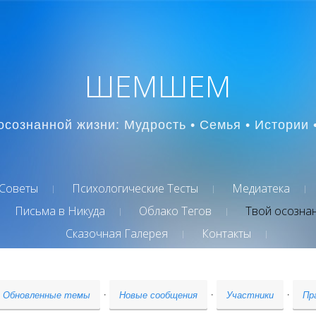
ШЕМШЕМ
осознанной жизни: Мудрость • Семья • Истории 
Советы
Психологические Тесты
Медиатека
Письма в Никуда
Облако Тегов
Твой осозна
Сказочная Галерея
Контакты
·
·
·
Обновленные темы
Новые сообщения
Участники
Пр