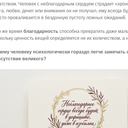
атством. Человек с неблагодарным сердцем страдает «хро
га, любви, денег или внимания он ни получал, ему всегда бу
сто проваливается в бездонную пустоту ложных ожиданий.
о же время
благодарность
способна превратить даже малы
кольку ценность вещей определяется не их количеством, а 
ему человеку психологически гораздо легче замечать 
сутствие великого?