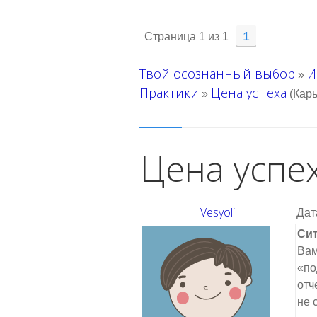
1
Страница
1
из
1
Твой осознанный выбор
И
»
Практики
Цена успеха
»
(Кар
Цена успе
Vesyoli
Дат
Сит
Вам
«по
отч
не 