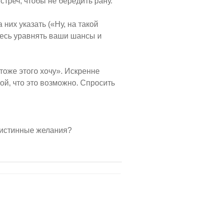
стреч, чтобы не бередить рану.
 них указать («Ну, на такой
тесь уравнять ваши шансы и
тоже этого хочу». Искренне
ной, что это возможно. Спросить
 истинные желания?