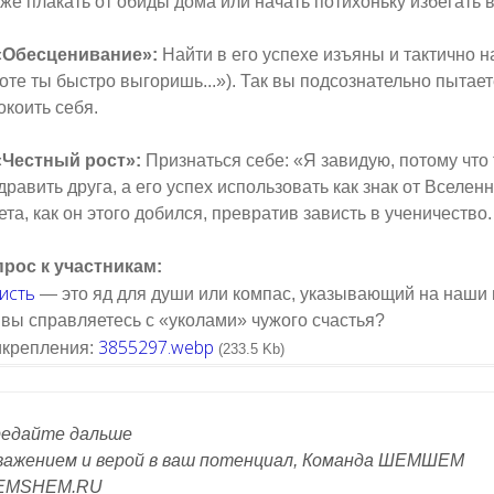
же плакать от обиды дома или начать потихоньку избегать в
«Обесценивание»:
Найти в его успехе изъяны и тактично на
оте ты быстро выгоришь...»). Так вы подсознательно пытае
окоить себя.
«Честный рост»:
Признаться себе: «Я завидую, потому что 
дравить друга, а его успех использовать как знак от Вселен
ета, как он этого добился, превратив зависть в ученичество.
рос к участникам:
исть
— это яд для души или компас, указывающий на наши
 вы справляетесь с «уколами» чужого счастья?
3855297.webp
крепления:
(233.5 Kb)
едайте дальше
важением и верой в ваш потенциал, Команда ШЕМШЕМ
EMSHEM.RU