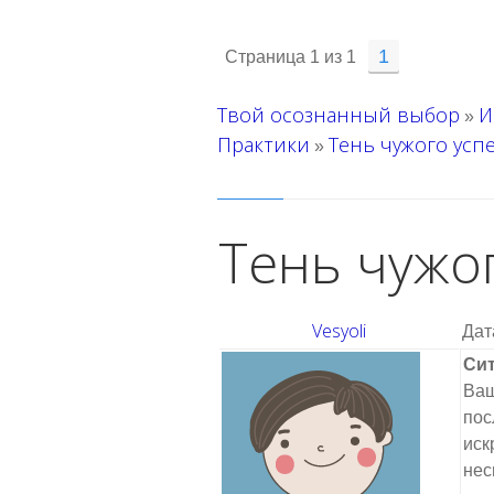
1
Страница
1
из
1
Твой осознанный выбор
И
»
Практики
Тень чужого усп
»
Тень чужо
Vesyoli
Дат
Сит
Ваш
пос
иск
нес