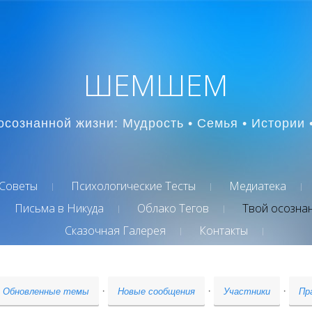
ШЕМШЕМ
осознанной жизни: Мудрость • Семья • Истории 
Советы
Психологические Тесты
Медиатека
Письма в Никуда
Облако Тегов
Твой осозна
Сказочная Галерея
Контакты
·
·
·
Обновленные темы
Новые сообщения
Участники
Пр