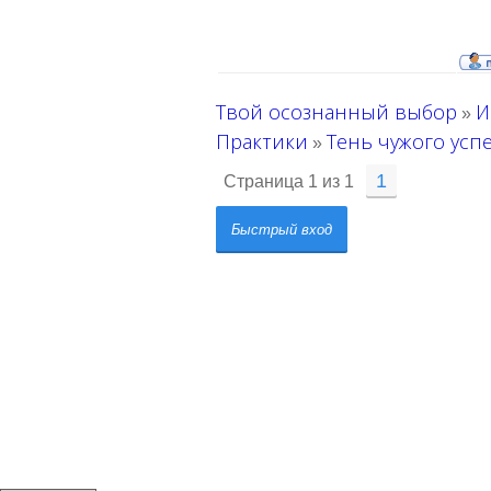
Твой осознанный выбор
И
»
Практики
Тень чужого усп
»
1
Страница
1
из
1