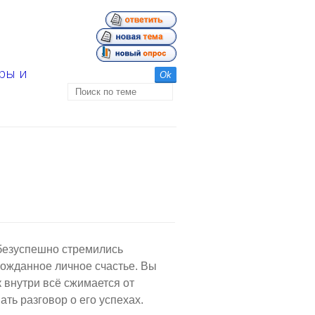
гры и
ы безуспешно стремились
гожданное личное счастье. Вы
к внутри всё сжимается от
ть разговор о его успехах.