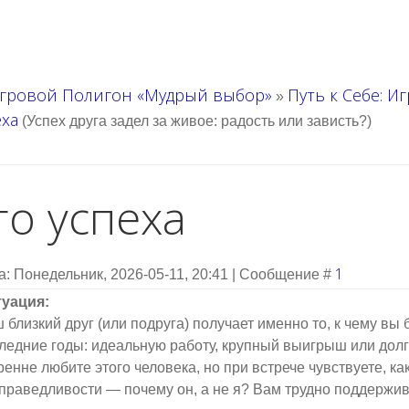
гровой Полигон «Мудрый выбор»
Путь к Себе: И
»
еха
(Успех друга задел за живое: радость или зависть?)
го успеха
1
а: Понедельник, 2026-05-11, 20:41 | Сообщение #
уация:
 близкий друг (или подруга) получает именно то, к чему в
ледние годы: идеальную работу, крупный выигрыш или дол
ренне любите этого человека, но при встрече чувствуете, ка
праведливости — почему он, а не я? Вам трудно поддержива