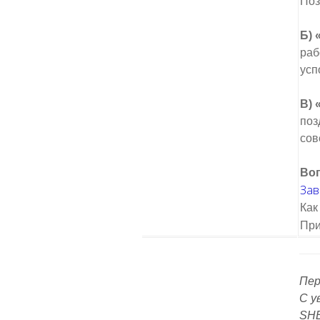
Поз
Б) 
раб
усп
В) 
поз
сов
Воп
Зав
Как
При
Пер
С у
SH