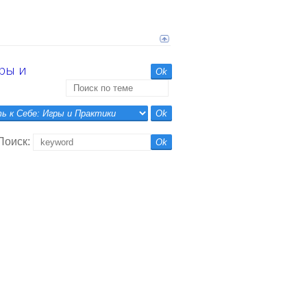
гры и
Поиск: