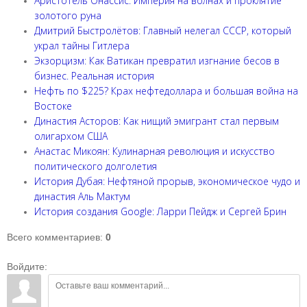
Аристотель Онассис: Империя на волнах и проклятие
золотого руна
Дмитрий Быстролётов: Главный нелегал СССР, который
украл тайны Гитлера
Экзорцизм: Как Ватикан превратил изгнание бесов в
бизнес. Реальная история
Нефть по $225? Крах нефтедоллара и большая война на
Востоке
Династия Асторов: Как нищий эмигрант стал первым
олигархом США
Анастас Микоян: Кулинарная революция и искусство
политического долголетия
История Дубая: Нефтяной прорыв, экономическое чудо и
династия Аль Мактум
История создания Google: Ларри Пейдж и Сергей Брин
Всего комментариев
:
0
Войдите: