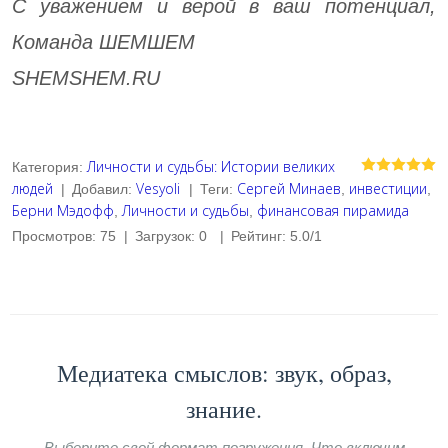
С уважением и верой в ваш потенциал,
Команда ШЕМШЕМ
SHEMSHEM.RU
Личности и судьбы: Истории великих
Категория
:
людей
Vesyoli
Сергей Минаев
инвестиции
|
Добавил
:
|
Теги
:
,
,
Берни Мэдофф
Личности и судьбы
финансовая пирамида
,
,
Просмотров
:
75
|
Загрузок
:
0
|
Рейтинг
:
5.0
/
1
Медиатека смыслов: звук, образ,
знание.
Выберите свой формат погружения. Что включим