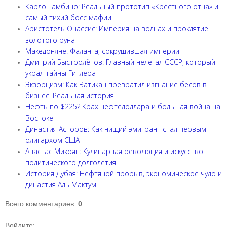
Карло Гамбино: Реальный прототип «Крёстного отца» и
самый тихий босс мафии
Аристотель Онассис: Империя на волнах и проклятие
золотого руна
Македоняне: Фаланга, сокрушившая империи
Дмитрий Быстролётов: Главный нелегал СССР, который
украл тайны Гитлера
Экзорцизм: Как Ватикан превратил изгнание бесов в
бизнес. Реальная история
Нефть по $225? Крах нефтедоллара и большая война на
Востоке
Династия Асторов: Как нищий эмигрант стал первым
олигархом США
Анастас Микоян: Кулинарная революция и искусство
политического долголетия
История Дубая: Нефтяной прорыв, экономическое чудо и
династия Аль Мактум
Всего комментариев
:
0
Войдите: